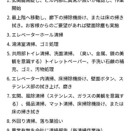
玄関鍵開錠し、ビル内部に異常が無いか確認し、作業
開始
最上階へ移動し、廊下の掃除機掛け、または床の掃き
拭き。お客様からのご要望があれば壁面除塵も実施
エレベーターホール清掃
湯沸室清掃、ゴミ処理
共用部トイレ清掃、洗面清掃、（臭い、金属、鏡の美
観を意識する）トイレットペーパー、手洗い石鹸の補
充、ゴミ、汚物処理
エレベーター内清掃、床掃除機掛け、壁面ボタン、ス
テンレス部の拭き上げ、磨き
玄関、風除清掃（ステンレス、ガラスの美観を意識す
る）、備品清掃、マット清掃、床掃除機掛け、または
床の掃き拭き
外回り清掃、落ち葉拾い
異常有無を会社に連絡報告（毎清掃作業後）