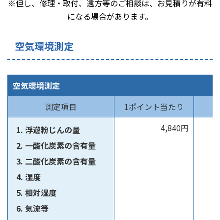
※但し、修理・取付、遠方等のご相談は、お見積りが有料
になる場合があります。
空気環境測定
空気環境測定
測定項目
1ポイント当たり
4,840円
測
浮遊粉じんの量
一酸化炭素の含有量
二酸化炭素の含有量
湿度
相対湿度
気流等