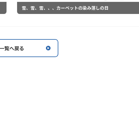
雪、雪、雪、、、カーペットの染み落しの日
一覧へ戻る