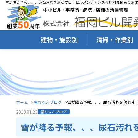
雪が降る予報、、、尿石汚れを落とす日｜ビルメンテナンス≪無料見積もり≫(株
建物・施設別
清掃・作業別
ホーム
福ちゃんブログ
雪が降る予報、、、尿石汚れを落とす
2018.01.23
福ちゃんブログ
雪が降る予報、、、尿石汚れ