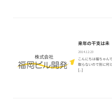
来年の干支は未
2014.12.23
こんにちは福ちゃん
取らないので別に何
[...]