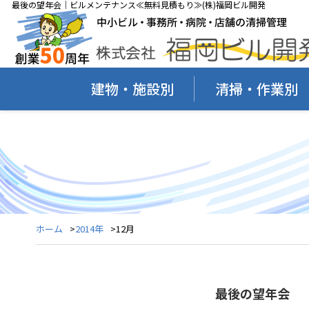
最後の望年会｜ビルメンテナンス≪無料見積もり≫(株)福岡ビル開発
建物・施設別
清掃・作業別
ホーム
2014年
12月
最後の望年会