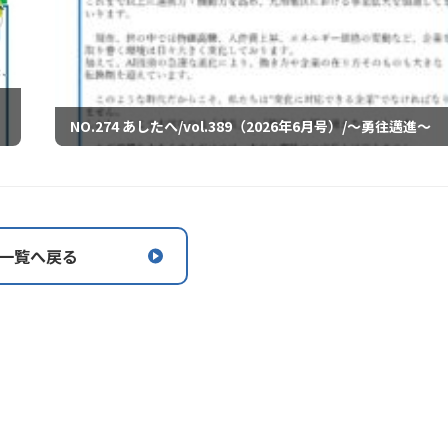
NO.274 あしたへ/vol.389（2026年6月号）/～勇往邁進～
一覧へ戻る