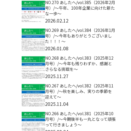
NO.270 あしたへ/vol.385（2026年2月
号）/～午年、100年企業に向けた新た
な一歩～
2026.02.12
NO.269 あしたへ/vol.384（2026年1月
号）/～今年もありがとうございまし
た！！！～
2026.01.08
NO.268 あしたへ/vol.383（2025年12
月号）/～今年も残りわずか、感謝と
さらなる挑戦を～
2025.11.27
NO.267 あしたへ/vol.382（2025年11
月号）/～秋を楽しみ、実りの季節を
迎えて～
2025.11.04
NO.266 あしたへ/vol.381（2025年10
月号）/～今期後半も一丸となって頑張
って行きましょう～