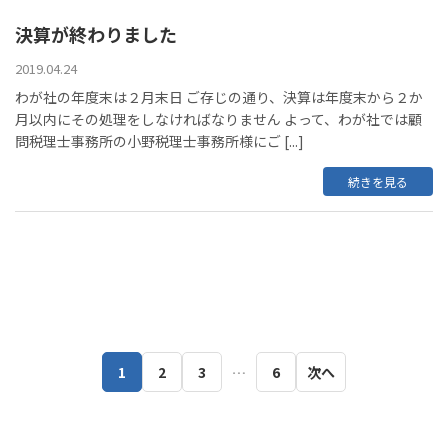
決算が終わりました
2019.04.24
わが社の年度末は２月末日 ご存じの通り、決算は年度末から２か
月以内にその処理をしなければなりません よって、わが社では顧
問税理士事務所の小野税理士事務所様にご [...]
続きを見る
ペ
1
2
3
…
6
次へ
ー
ジ
送