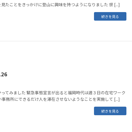
見たことをきっかけに登山に興味を持つようになりました 世 [...]
続きを見る
26
やってみました 緊急事態宣言が出ると福岡時代は週３日の在宅ワーク
い事務所にできるだけ人を滞在させないようなことを実施して [...]
続きを見る