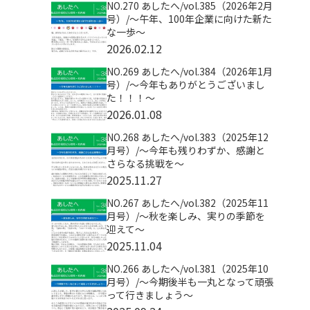
NO.270 あしたへ/vol.385（2026年2月
号）/～午年、100年企業に向けた新た
な一歩～
2026.02.12
NO.269 あしたへ/vol.384（2026年1月
号）/～今年もありがとうございまし
た！！！～
2026.01.08
NO.268 あしたへ/vol.383（2025年12
月号）/～今年も残りわずか、感謝と
さらなる挑戦を～
2025.11.27
NO.267 あしたへ/vol.382（2025年11
月号）/～秋を楽しみ、実りの季節を
迎えて～
2025.11.04
NO.266 あしたへ/vol.381（2025年10
月号）/～今期後半も一丸となって頑張
って行きましょう～