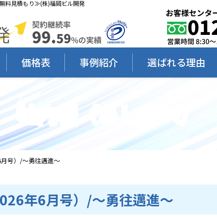
ス≪無料見積もり≫(株)福岡ビル開発
価格表
事例紹介
選ばれる理由
社内報（あしたへ）
26年6月号）/～勇往邁進～
9（2026年6月号）/～勇往邁進～