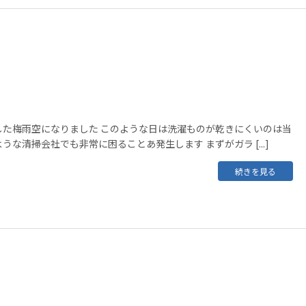
した梅雨空になりました このような日は洗濯ものが乾きにくいのは当
な清掃会社でも非常に困ることあ発生します まずがガラ [...]
続きを見る