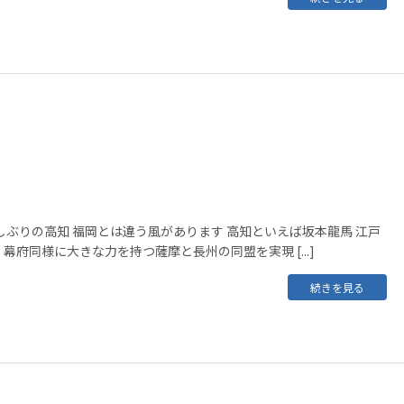
しぶりの高知 福岡とは違う風があります 高知といえば坂本龍馬 江戸
幕府同様に大きな力を持つ薩摩と長州の同盟を実現 [...]
続きを見る