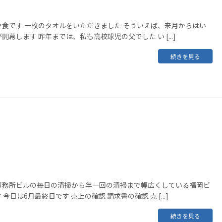
食です 一枚のタオルをいただきました そういえば、来月からはい
幕します 昨年までは、私も高校球児の父でした い [...]
続きを見る
事務所ビルの毎日の清掃から年一回の清掃まで幅広くしている福岡ビ
今日は6月最終日です 売上の確認 請求書の確認 売 [...]
続きを見る