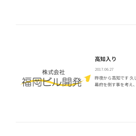
高知入り
2017.06.27
昨夜から高知です 久
幕府を倒す事を考え、