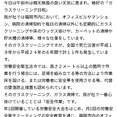
今日は午前中は晴天無風の良い天気に恵まれ、絶好の「ガ
ラスクリーニング日和」
我が社では福岡市内において、オフィスビルやマンショ
ン、病院の清掃契約で毎日の清掃以外にも定期的にガラス
クリーニングや床のワックス掛けや、カーペットの清掃や
貯水槽の清掃等、様々な仕事をしています。
そのガラスクリーニングですが、全国で死亡災害が平成１
９年から平成２４年の６年間で計１１件も発生していま
す。
労働安全衛生法令では、高さ２メー トル以上の箇所で作
業を行う場合には、足場を組み立てる等の方法により作業
床を設ける、または労働者に安全帯を使用させる等、代替
の墜落防止措置も認められています。
そのガラスクリーニング、ガラス清掃で、我が社で一番心
掛けていることとは「安全作業」です。
年1回開催している労働安全大会をはじめ、月1回の労働安
全衛生ミーティングの安全教育を通じ、福岡市内のオフィ