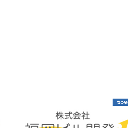
。
。
次の記