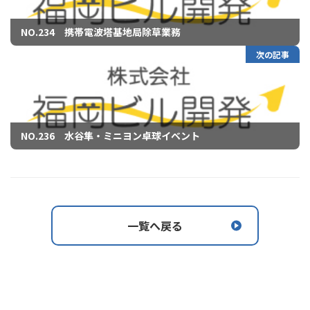
NO.234 携帯電波塔基地局除草業務
次の記事
NO.236 水谷隼・ミニヨン卓球イベント
一覧へ戻る