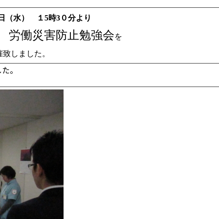
25日（水） １5時3０分より
度 労働災害防止勉強会
を
催致しました。
した。