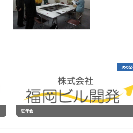
次の記
忘年会