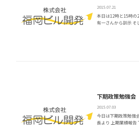
2015.07.21
本日は12時と15時
有一さんから訓示 そし
下期政策勉強会
2015.07.03
今日は下期政策勉強会
長より 上期業績報告 