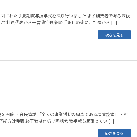
の2回にわたり夏期賞与授与式を執り行いました まず創業者である西依
て社員代表から一言 賞与明細の手渡しの後に、社長から [...]
続きを見る
を開催 ・会長講話 「全ての事業活動の原点である環境整備」 ・社
下期方針発表 終了後は皆様で懇親会 後半戦も頑張ってい [...]
続きを見る