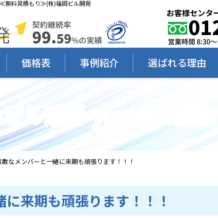
≪無料見積もり≫(株)福岡ビル開発
価格表
事例紹介
選ばれる理由
ビル清掃-youtube動
1 素敵なメンバーと一緒に来期も頑張ります！！！
一緒に来期も頑張ります！！！