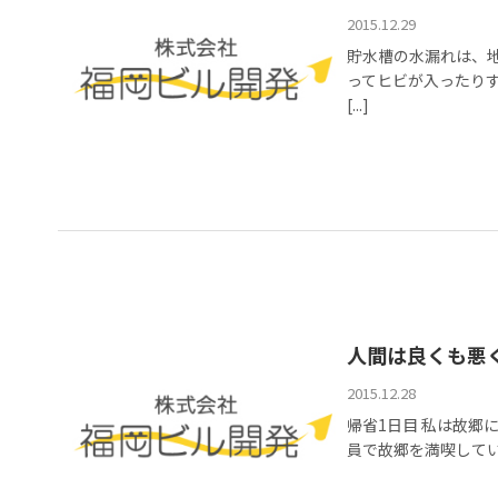
2015.12.29
貯水槽の水漏れは、
ってヒビが入ったり
[...]
人間は良くも悪
2015.12.28
帰省1日目 私は故郷
員で故郷を満喫してい