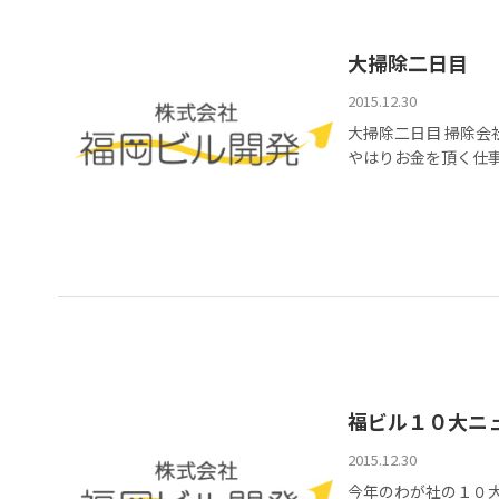
大掃除二日目
2015.12.30
大掃除二日目 掃除
やはりお金を頂く仕事と
福ビル１０大ニ
2015.12.30
今年のわが社の１０大