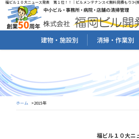
福ビル１０大ニュース発表 第１位！！｜ビルメンテナンス≪無料見積もり≫(株
建物・施設別
清掃・作業別
福ビル
ホーム
2015年
福ビル１０大ニ