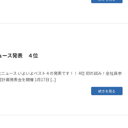
ュース発表 ４位
ニュース いよいよベスト４の発表です！！ 4位 初の試み！全社員参
画発表会を開催 1月17日 [...]
続きを見る