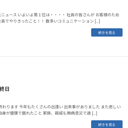
ニュース いよいよ第１位は・・・・ 社員の皆さんが お客様のため
でやりきったこと！！ 数多いコミュニケーション [...]
続きを見る
最終日
は終わります 今年もたくさんの出逢い 出来事がありました また悲しい
身が健康で居れたこと 家族、親戚も無病息災で過 [...]
続きを見る