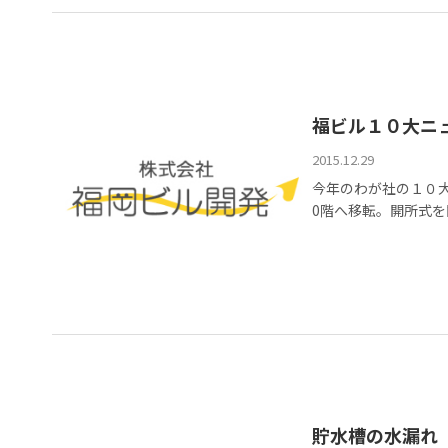
福ビル１０大ニ
2015.12.29
今年のわが社の１０大
0階へ移転。開所式を開催 
貯水槽の水漏れ