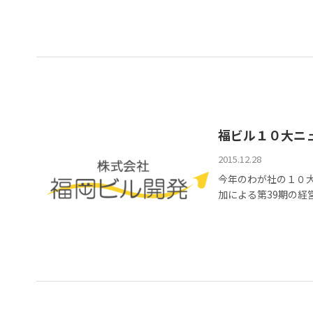
福ビル１０大ニ
2015.12.28
今年のわが社の１０大
加による第39期の経営計