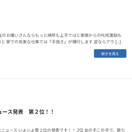
会社のお偉いさんならもっと掃除も上手ではと家族からの叱咤激励も
 家での気楽な仕事では『手抜き』が横行します 逆ならアウ [...]
続きを見る
ュース発表 第２位！！
ニュース いよいよ第２位の発表です！！ 2位 あの手この手で、新た