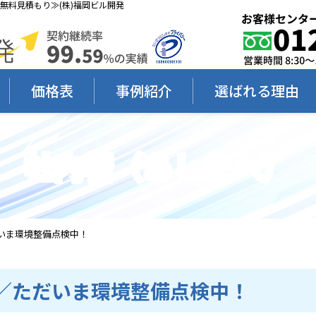
ス≪無料見積もり≫(株)福岡ビル開発
価格表
事例紹介
選ばれる理由
社内報（あしたへ）
／ただいま環境整備点検中！
9.10／ただいま環境整備点検中！