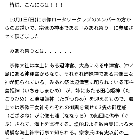
皆様、こんにちは！！！
10月1日(日)に宗像ロータリークラブのメンバーの方か
らのお誘いで、宗像の神事である「みあれ祭り」に参加さ
せて頂きました
みあれ祭りとは．．．．．．
宗像大社は本土にある
辺津宮
、大島にある
中津宮
、沖ノ
島にある
沖津宮
からなり、それぞれ姉妹神である宗像三女
神が祀られている。みあれ祭は辺津宮に祀られている市杵
島姫神（いちきしまひめ） が、姉にあたる田心姫神（た
ごりひめ）と湍津姫神（たぎつひめ）を迎えるもので、海
上では宗像三女神それぞれの御輿を載せた3隻の御座船
（ござぶね）が宗像七浦（ななうら）の船団に供奉（ぐ
ぶ）されて、海上を巡行する。漁船およそ数百隻による大
規模な海上神幸行事で知られる。宗像氏は有史以前の上