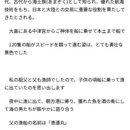
代、古代から海士族(あまぞく)として知られ、優れた航海
技術をもち、日本と大陸との交易に重要な役割を果たして
きたとされる。
大島にある中津宮からご神体を船に乗せて本土まで船で
120隻の船がスピードを競って進む姿は、とても勇壮な
景色でした
私の祖父と父も漁師でしたので、子供の頃船に乗って漁
に出ていたのを思い出します
夜中に漁に出て、朝方港に帰り、獲れた魚を酒の肴にし
て海の男たちが賑やかに語り合う
父の漁船の名前は「恵運丸」