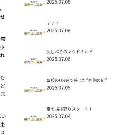
2025.07.08
。
ませ
７７７
2025.07.08
診察
が少
久しぶりのマクドナルド
られ
2025.07.06
ても
母校のOB会で感じた“同期の絆”
、ど
2025.07.05
せま
夏の挨拶廻りスタート！
思い
2025.07.04
、患
やス