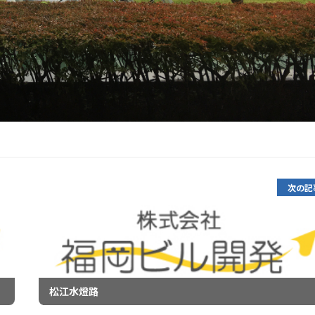
次の記
松江水燈路