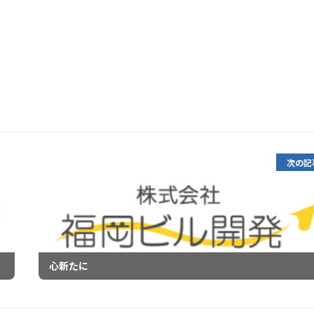
次の記
心新たに