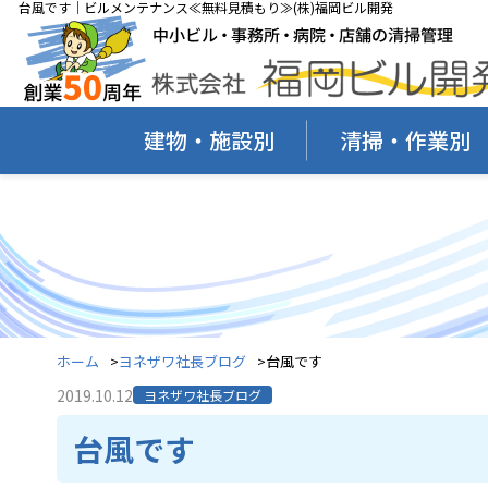
台風です｜ビルメンテナンス≪無料見積もり≫(株)福岡ビル開発
建物・施設別
清掃・作業別
ホーム
ヨネザワ社長ブログ
台風です
2019.10.12
ヨネザワ社長ブログ
台風です