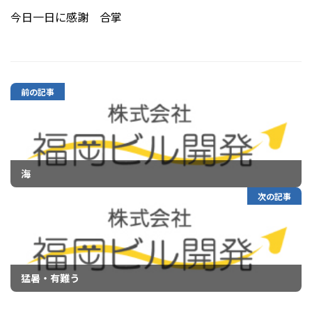
今日一日に感謝 合掌
前の記事
海
次の記事
猛暑・有難う