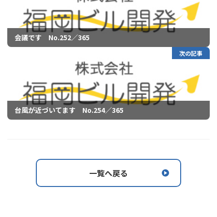
会議です No.252／365
次の記事
台風が近づいてます No.254／365
一覧へ戻る