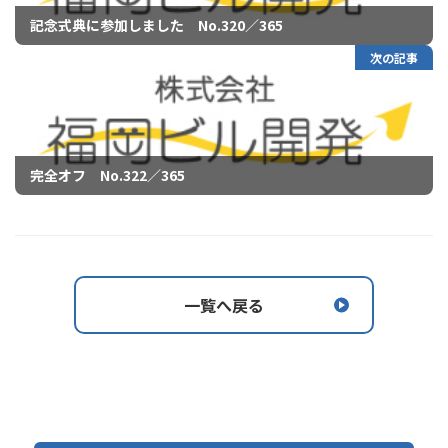
記念式典に参加しました No.320／365
次の記事
完全オフ No.322／365
一覧へ戻る