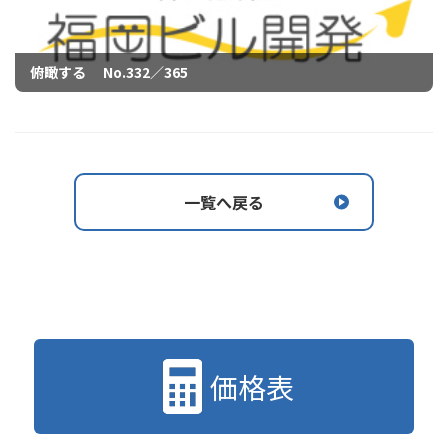
俯瞰する No.332／365
一覧へ戻る
価格表