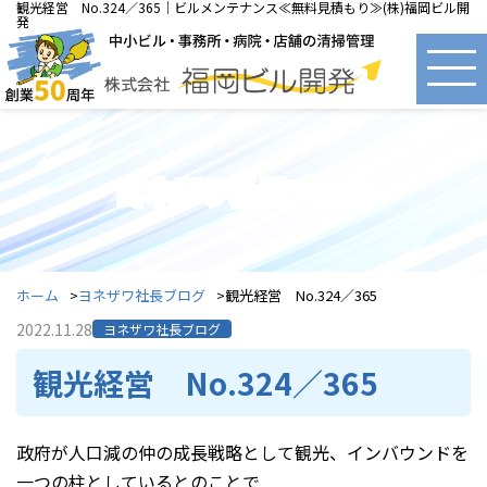
観光経営 No.324／365｜ビルメンテナンス≪無料見積もり≫(株)福岡ビル開
発
ヨネザワ社長ブログ
ホーム
ヨネザワ社長ブログ
観光経営 No.324／365
2022.11.28
ヨネザワ社長ブログ
観光経営 No.324／365
政府が人口減の仲の成長戦略として観光、インバウンドを
一つの柱としているとのことで