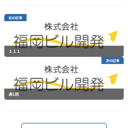
前の記事
１１１
次の記事
週1回