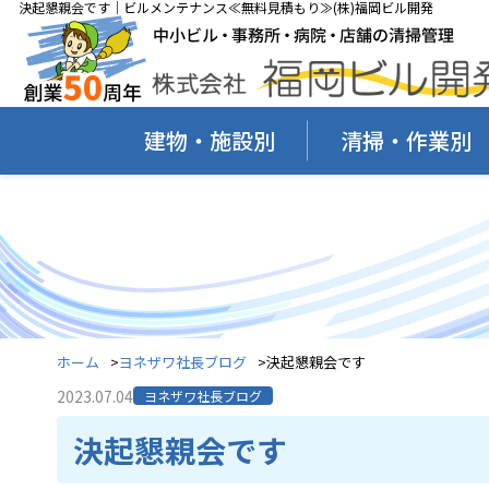
決起懇親会です｜ビルメンテナンス≪無料見積もり≫(株)福岡ビル開発
建物・施設別
清掃・作業別
ホーム
ヨネザワ社長ブログ
決起懇親会です
2023.07.04
ヨネザワ社長ブログ
決起懇親会です