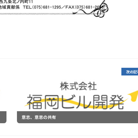
次の記
意志、意思の共有