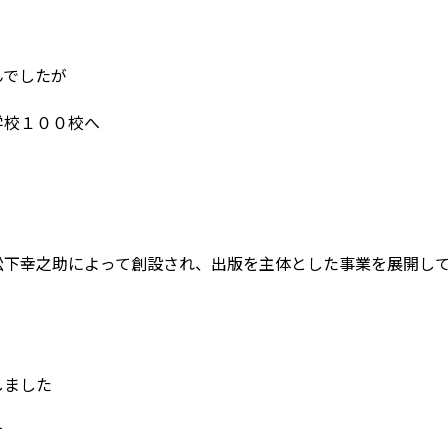
んでしたが
学校１００校へ
松下幸之助によって創設され、出版を主体とした事業を展開し
しました
す