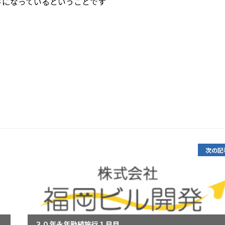
ドになっているということです
次の記
３０年永年勤続旅行１日目