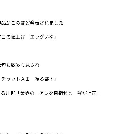
作品がこのほど発表されました
マゴの値上げ エッグいな」
た句も数多く見られ
 チャットＡＩ 頼る部下」
する川柳「業界の アレを目指せと 我が上司」