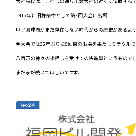
大社高校は、ご存じの通り出雲大社の近くに位置する
1917年に旧杵築中として第3回大会に出場
甲子園球場がまだ存在しない時代からの歴史があるよ
今大会では32年ぶりに9回目の出場を果たしミラクル
八百万の神々の後押しを受けての快進撃というもので
まだまだ続いてほしいですね
前の記事