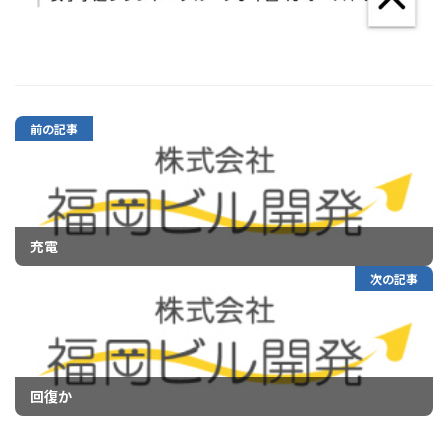
前の記事
充電
次の記事
回復か