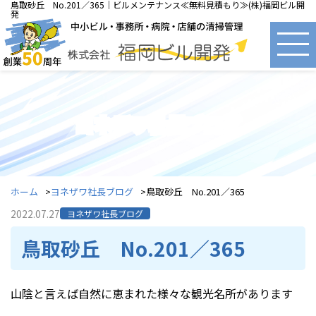
鳥取砂丘 No.201／365｜ビルメンテナンス≪無料見積もり≫(株)福岡ビル開
発
ヨネザワ社長ブログ
ホーム
ヨネザワ社長ブログ
鳥取砂丘 No.201／365
2022.07.27
ヨネザワ社長ブログ
鳥取砂丘 No.201／365
山陰と言えば自然に恵まれた様々な観光名所があります