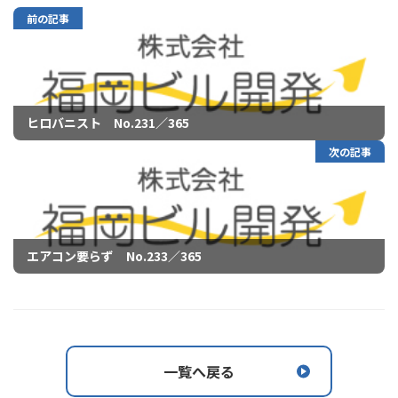
前の記事
ヒロバニスト No.231／365
次の記事
エアコン要らず No.233／365
一覧へ戻る