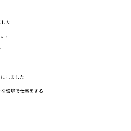
ました
。。。
す
ん
とにしました
々な環境で仕事をする