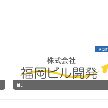
す
次の記
推し