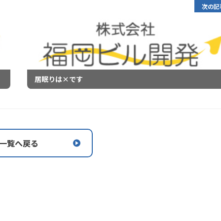
次の記
居眠りは×です
一覧へ戻る