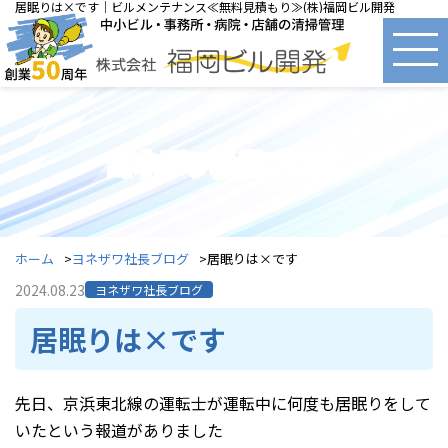
居眠りは×です｜ビルメンテナンス≪無料見積もり≫(株)福岡ビル開発
ヨネザワ社長ブログ
ホーム
ヨネザワ社長ブログ
居眠りは×です
2024.08.23
ヨネザワ社長ブログ
居眠りは×です
先日、京浜東北線の運転士が運転中に何度も居眠りをして
いたという報道がありました