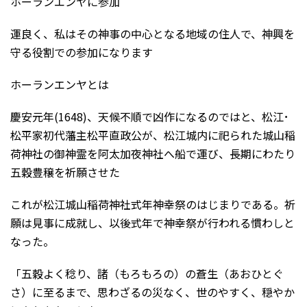
ホーランエンヤに参加
運良く、私はその神事の中心となる地域の住人で、神興を
守る役割での参加になります
ホーランエンヤとは
慶安元年(1648)、天候不順で凶作になるのではと、松江･
松平家初代藩主松平直政公が、松江城内に祀られた城山稲
荷神社の御神霊を阿太加夜神社へ船で運び、長期にわたり
五穀豊穣を祈願させた
これが松江城山稲荷神社式年神幸祭のはじまりである。祈
願は見事に成就し、以後式年で神幸祭が行われる慣わしと
なった。
「五穀よく稔り、諸（もろもろの）の蒼生（あおひとぐ
さ）に至るまで、思わざるの災なく、世のやすく、穏やか